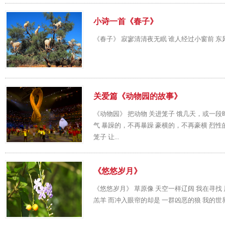
小诗一首《春子》
《春子》 寂寥清清夜无眠 谁人经过小窗前 东
关爱篇《动物园的故事》
《动物园》 把动物 关进笼子 饿几天，或一段
气 暴躁的，不再暴躁 豪横的，不再豪横 烈性
笼子 让...
《悠悠岁月》
《悠悠岁月》 草原像 天空一样辽阔 我在寻找
羔羊 而冲入眼帘的却是 一群凶恶的狼 我的世