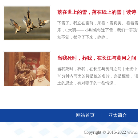
落在世上的雪，落在纸上的雪｜读诗
下雪了。我立在窗前，呆看：雪真美。 看着
乐，C大调—— 小时候每逢下雪，我们一群
知不觉，都停了下来，静静...
当我死时，葬我，在长江与黄河之间
当我死时，葬我，在长江与黄河之间｜余光中 2
20分钟内写出的诗是他的名片，亦是桎梏，
土的思念，有对妻子的一往情深...
网站首页
|
亚太简介
|
Copyright © 2016-2022 