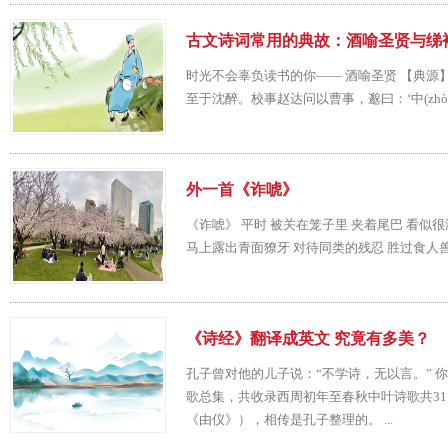
古文诗词常用的典故：酒喻圣贤与绨
时光不会辜负读书的你—— 酒喻圣贤 【典源
至于沈醉。校事赵达问以曹事，邈曰：‘中(zhòn
外一首《诈唬》
《诈唬》 平时 被关在笼子里 夹着尾巴 看似
马上露出青面獠牙 对待同类的残忍 胜过食人兽
《诗经》翻译成英文 究竟有多美？
孔子曾对他的儿子说：“不学诗，无以言。” 
歌总集，共收录西周初年至春秋中叶诗歌共3
《由仪》），相传是孔子整理的。 ...