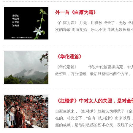
外一首《白露为霜》
《白露为霜》 月亮，用孤独 成全了，无数 成
次的释放 周而复始，乐此不疲 造就无数长短不
《华佗遗篇》
《华佗遗篇》 传说华佗被曹操搞死，华夫
救资料，万分遗憾。最后只整理出两个方子。 .
《红楼梦》中对女人的关照，是对全
自诞生以来，《红楼梦》就被认为师承了《金
在的。相比之下，“自有《红楼梦》出来以后
起的成就，是他以敏感的艺术心灵，发现了女性