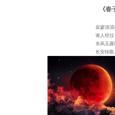
《春
寂寥清清
谁人经过
东风玉露
长安转眼