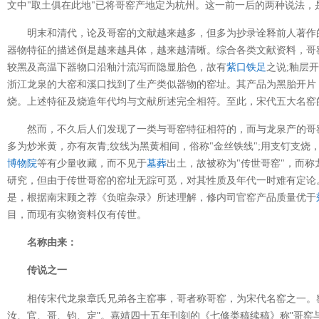
文中"取土俱在此地"已将哥窑产地定为杭州。这一前一后的两种说法，
明末和清代，论及哥窑的文献越来越多，但多为抄录诠释前人著作
器物特征的描述倒是越来越具体，越来越清晰。综合各类文献资料，哥
较黑及高温下器物口沿釉汁流泻而隐显胎色，故有
紫口铁足
之说;釉层
浙江龙泉的大窑和溪口找到了生产类似器物的窑址。其产品为黑胎开片
烧。上述特征及烧造年代均与文献所述完全相符。至此，宋代五大名窑
然而，不久后人们发现了一类与哥窑特征相符的，而与龙泉产的哥
多为炒米黄，亦有灰青;纹线为黑黄相间，俗称"金丝铁线";用支钉支
博物院
等有少量收藏，而不见于
墓葬
出土，故被称为"传世哥窑"，而称
研究，但由于传世哥窑的窑址无踪可觅，对其性质及年代一时难有定论
是，根据南宋顾之荐《负暄杂录》所述理解，修内司官窑产品质量优于
目，而现有实物资料仅有传世。
名称由来：
传说之一
相传宋代龙泉章氏兄弟各主窑事，哥者称哥窑，为宋代名窑之一。
汝、官、哥、钧、定"。嘉靖四十五年刊刻的《七修类稿续稿》称"哥窑