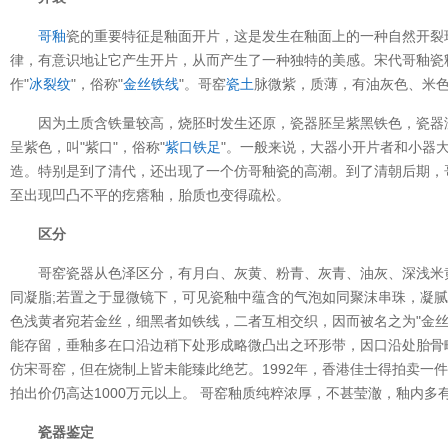
哥釉
瓷的重要特征是釉面开片，这是发生在釉面上的一种自然开裂
律，有意识地让它产生开片，从而产生了一种独特的美感。宋代哥釉瓷
作"
冰裂纹
"，俗称"
金丝铁线
"。哥窑
瓷土
脉微紫，质薄，有油灰色、米
因为土质含铁量较高，烧胚时发生还原，瓷器胚呈紫黑铁色，瓷器
呈紫色，叫"紫口"，俗称"
紫口铁足
"。一般来说，大器小开片者和小器
造。特别是到了清代，还出现了一个仿哥釉瓷的高潮。到了清朝后期，
至出现凹凸不平的疙瘩釉，胎质也变得疏松。
区分
哥窑瓷器从色泽区分，有月白、灰黄、粉青、灰青、油灰、深浅米
同凝脂;若置之于显微镜下，可见瓷釉中蕴含的气泡如同聚沫串珠，凝
色浅黄者宛若金丝，细黑者如铁线，二者互相交织，因而被名之为"金丝
能存留，垂釉多在口沿边稍下处形成略微凸出之环形带，因口沿处胎骨
仿宋哥窑，但在烧制上皆未能臻此绝艺。1992年，香港佳士得拍卖一
拍出价仍高达1000万元以上。 哥窑釉质纯粹浓厚，不甚莹澈，釉内多
瓷器鉴定