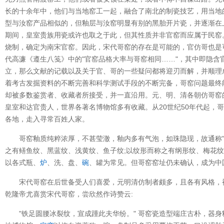
长的十余年中，他们与当地窑工一起，融合了南北的制瓷技艺，用当地
型与汝窑产品相似的，但釉层与汝窑明显有别的黑胎开片瓷，并逐渐在
期间，皇室贵族用瓷或许也取之于此，但其性质并非官窑而应属于民窑
烧制，确定为南宋官窑。因此，宋代哥窑的存在是可能的，官仿哥也是
代高濂《遵生八笺》中的"官窑品格大率与哥窑相同……"，其中即隐
立，那么文献的记载以及关于官、哥的一些疑问都将迎刃而解，并顺理
着考古发掘资料的不断完善和科学测试手段的不断完备，哥窑问题最终
却被多数鉴赏者、收藏者所接受，并一直沿用。元、明、清各朝仿哥窑
皇室和达官贵人，世界各著名博物馆多有收藏。从20世纪50年代起，
各地，走入寻常百姓人家。
哥窑釉质纯粹浓厚，不甚莹澈，釉内多有气泡，如珠隐现，故通称
之有鳝鱼纹、黑蓝纹、浅黄纹、鱼子纹;以纹形而称之有纲形纹、梅花
以各式瓶、
炉
、洗、盘、
碗
、罐为常见。但哥窑窑址仍未确认，成为中
宋代哥窑在后世备受人们喜爱，元明清仿制者颇多，且各有风格，
乾隆帝尤喜赏宋代哥窑，尝欣然作诗赞云:
"铁足圆腰冰裂纹，宣成踵此夫华纷。" 哥窑瓷造型端庄古朴，器