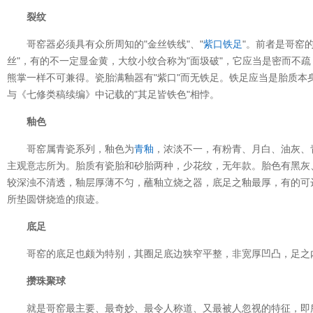
裂纹
哥窑器必须具有众所周知的"金丝铁线"、"
紫口铁足
"。前者是哥窑
丝"，有的不一定显金黄，大纹小纹合称为"面圾破"，它应当是密而不
熊掌一样不可兼得。瓷胎满釉器有"紫口"而无铁足。铁足应当是胎质本
与《七修类稿续编》中记载的"其足皆铁色"相悖。
釉色
哥窑属青瓷系列，釉色为
青釉
，浓淡不一，有粉青、月白、油灰、
主观意志所为。胎质有瓷胎和砂胎两种，少花纹，无年款。胎色有黑灰
较深浊不清透，釉层厚薄不匀，蘸釉立烧之器，底足之釉最厚，有的可
所垫圆饼烧造的痕迹。
底足
哥窑的底足也颇为特别，其圈足底边狭窄平整，非宽厚凹凸，足之
攒珠聚球
就是哥窑最主要、最奇妙、最令人称道、又最被人忽视的特征，即所