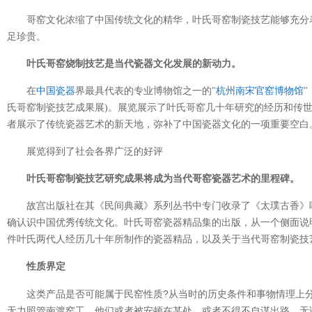
哥窑文化浓缩了中国传统文化的精华，叶氏哥窑制瓷技艺能够充分
足珍贵。
叶氏哥窑烧制技艺是当代瓷器文化发展的新动力。
在
中国瓷器
界最具代表的专业博物馆之一的"
杭州南宋官窑博物馆
"
氏哥窑制瓷技艺成果展)。展览展示了叶氏哥窑几十年研究的经历和传
者展示了传统瓷器艺术的新天地，弥补了中国瓷器文化的一项重要空白
展览得到了社会各界广泛的好评
叶氏哥窑制瓷技艺研究成果将成为当代哥窑瓷器艺术的里程碑。
故宫出版社在其《民间典藏》系列丛书中专门收录了《太璞古香》
确认识中国优秀传统文化。叶氏哥窑瓷器精品集的出版，从一个侧面说明
件叶氏两代人经历几十年所制作的瓷器精品，以及关于当代哥窑制瓷技
性质界定
这类产品是否可能属于民窑性质?从当时的历史条件和事物情理上
无力照管南渡窑工，他们或者被安顿在某处，或者不得不自谋出路。无