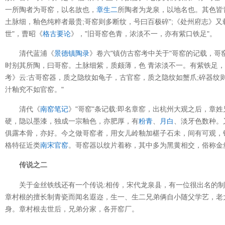
一所陶者为哥窑，以名故也，
章生二
所陶者为龙泉，以地名也。其色皆
土脉细，釉色纯粹者最贵;哥窑则多断纹，号曰百极碎";《处州府志》又
世"，曹昭《
格古要论
》，"旧哥窑色青，浓淡不一，亦有紫口铁足"。
清代蓝浦《
景德镇陶录
》卷六"镇仿古窑考中关于"哥窑的记载，哥
时别其所陶，曰哥窑。土脉细紫，质颇薄，色 青浓淡不一。有紫铁足
考》云:古哥窑器，质之隐纹如龟子，古官窑，质之隐纹如蟹爪;碎器纹
汁釉究不如官窑。"
清代《
南窑笔记
》"哥窑"条记载:即名章窑，出杭州大观之后，章
硬，隐以墨漆，独成一宗釉色，亦肥厚，有
粉青
、
月白
、淡牙色数种。
俱露本骨，亦好。今之做哥窑者，用女儿岭釉加椹子石未，间有可观，
格特征近类
南宋官窑
。哥窑器以纹片着称，其中多为黑黄相交，俗称金
传说之二
关于金丝铁线还有一个传说:相传，宋代龙泉县，有一位很出名的
章村根的擅长制青瓷而闻名遐迩，生一、生二兄弟俩自小随父学艺，老
身。章村根去世后，兄弟分家，各开窑厂。