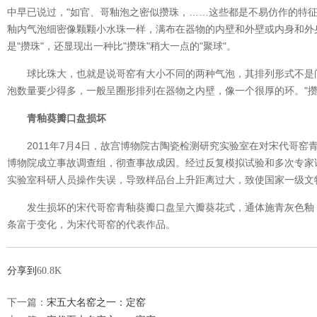
中早已说过，"如官、哥釉泡之密似攒珠，……这些都是不易仿作的特征
釉内气泡细密像颗颗小水珠一样，满布在器物的内壁和外壁或内身和外
是"攒珠"，还显现出一种比"攒珠"稍大一点的"聚球"。
球比珠大，也就是说哥窑有大小不同的两种气泡，其排列形式不是
泡数量要少得多，一般呈圈形排列在器物之内壁，像一个很厚的环。"
青釉葵瓣口盘损坏
2011年7月4日，故宫博物院古陶瓷检测研究实验室在对宋代哥
博物院成立事故调查组，彻查事故成因。经过反复模拟试验和多次专家
实验室科研人员操作失误，导致样品台上升距离过大，致使国家一级文
发生损坏的宋代哥窑青釉葵瓣口盘呈六瓣葵花式，通体施青灰色釉
条富于变化，为宋代哥窑的代表作品。
分享到
60.8K
下一篇：
宋五大名窑之一：定窑