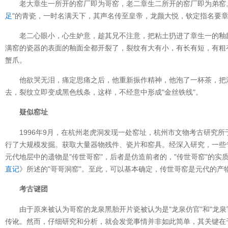
老大章生一所开的窑厂即为哥窑，老二章生二所开的窑厂即为弟窑
足
"的青瓷，一时名满天下，其声名传至皇帝，龙颜大悦，钦定指名要
老二心眼小，心生妒意，趁其兄不注意，把粘土扔进了章生一的釉
满窑的瓷器的表面的釉面全都开裂了，裂纹有大有小，有长有短，有粗
蟹爪。
他欲哭无泪，痛定思痛之后，他重新振作精神，他泡了一杯茶，把
去，裂纹立即变成黑色线条，这样，不经意中形成"金丝铁线"。
疑似窑址
1996年9月，在杭州老虎洞发现一处窑址，杭州市文物考古研究所于19
行了大规模发掘。获取大量器物残件、瓷片和窑具。经深入研究，一些
元代地层中的遗物是"传世哥窑"，后者是仿造前者的，"传世哥窑"的
直记
》所述的"哥哥洞窑"。至此，可以基本确定，传世哥窑是元代的产
考古谜团
由于原来被认为哥窑的龙泉黑胎开片瓷被认为是"龙泉仿官"和"龙
传讹。然而，仔细研究和分析，就会发觉事情并非如此简单，其关键在于