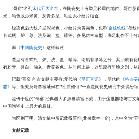
"哥窑"名列
宋代五大名窑
，在陶瓷史上有举足轻重的地位。哥窑胎
光，釉色以炒米黄、灰青多见，釉面大小纹片结合。
经染色后大纹片呈深褐色，小纹片为黄褐色，也称'
金丝铁线
'"墨
各式瓶、炉、尊、洗及碗、盆、碟等。多见仿古造型，底足制作不十分
而《
中国陶瓷史
》这样叙述:
造型有各式瓶、炉、洗、盘、罐等。论胎有厚薄之分，其胎质有瓷
有粉青、月白、油灰、青黄各色。从时间上讲，这里应有早晚之别，从
记载"哥窑"的古文献主要有:元代的《
至正直记
》，明代的《
格古要
志
》等。但究竟哥窑窑址何在?性质如何?一直是陶瓷史研究中众说纷
流传于世的"哥窑"经典器大多源自清宫旧藏，由于这批器物与古文
中国陶瓷史上最大的悬疑。
为区别于明、清文献中所记载得哥窑(龙泉章生一窑)，宫中名为"哥
文献记载