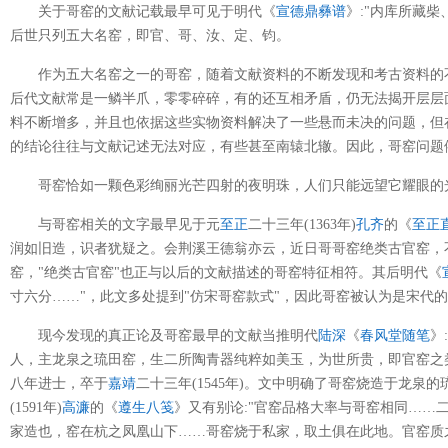
关于哥窑的文献记载最早可见于明代《
宣德鼎彝谱
》:"内库所藏
后世只列五大名窑，即官、哥、汝、定、钧。
作为五大名窑之一的哥窑，随着文献资料的不断发现和考古资料的
后代文献常是一鳞半爪，零零碎碎，有的还互相矛盾，仍无法揭开层层
料不断增多，并且也依据这些实物资料解决了一些悬而未决的问题，但
的结论往往与文献记述无法对应，有些甚至南辕北辙。因此，哥窑问题
哥窑恰如一颗色彩绚丽光芒四射的夜明珠，人们只能远望它耀眼的
与哥窑相关的文字最早见于元
至正
二十三年(1363年)
孔齐
的《
至正
润如旧造，识者犹疑之。会荆溪王德翁亦云，近日哥哥窑绝类古官窑，
窑，"绝类古官窑"也正与以后的文献描述的哥窑特征相符。其后明代《
寸六分……"，此文多处提到"仿宋哥窑款式"，因此哥窑被认为是宋代
现今发现的真正论及哥窑最早的文献当推明代
陆深
《
春风堂随笔
》
人，主龙泉之琉田窑，生二所陶青器纯粹如美玉，为世所贵，即官窑之
八年进士，卒于
嘉靖
二十三年(1545年)。文中明确了哥窑烧造于龙
(1591年)
高濂
的《
遵生八笺
》又有别论:"官窑品格大率与哥窑相同……
家造也，窑在杭之凤凰山下……哥窑烧于私家，取土俱在此地。官窑质