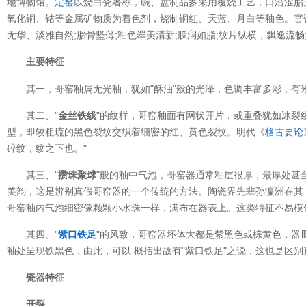
地博物馆。
定窑
以烧白瓷著称，碗、盘制品多采用覆烧工艺，口沿涩胎
氧化铜、钴等金属矿物质为着色剂，烧制铜红、天蓝、月白等釉色。官
无华、淡雅自然;胎骨坚薄;釉色翠美清新;腴润如脂;纹片纵横，飘逸流畅;
主要特征
其一，哥窑釉属无光釉，犹如"酥油"般的光泽，色调丰富多彩，有
其二、"
金丝铁线
"的纹样，哥窑釉面有网状开片，或重叠犹如冰裂纹，
型，即较粗琉的黑色裂纹交织着细密的红、黄色裂纹。明代《
格古要论
碎纹，纹之下也。"
其三、"
攒珠聚球
"般的釉中气泡，哥窑器通常釉层很厚，最厚处甚
美韵，这是辨别真假哥窑器的一个传统的方法。陶瓷界先辈孙瀛洲在其
哥窑釉内气泡细密像颗颗小水珠一样，满布在器表上。这类特征不易模
其四、"
紫口铁足
"的风致，哥窑器坯体大都是紫黑色或棕黄色，器
釉处呈现铁黑色，由此，可以 概括出故有"紫口铁足"之说，这也是区
瓷器特征
开裂