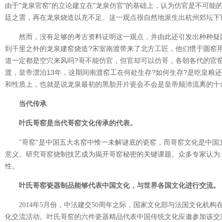
由于"龙泉官窑"的立论建立在"龙泉仿官"的基础上，认为仿官是不可
廷之需，再在龙泉烧造以充不足。这一观点很自然地派生出杭州郊坛下
然而，没有足够的考古资料证明这一观点，并由此还引发出种种疑
到千里之外的龙泉建窑烧造?宋室南渡带来了北方工匠，他们惯于圆窑
道一定都是空穴来风吗?哥不能仿官，但官却可以仿哥，各朝各代的官
渡，皇帝漂泊13年，这期间南渡窑工在何处生存?如何生存?是吃皇粮
和性质上，也就是说龙泉最初的黑胎开片瓷会不会是皇帝颠沛流离的十
当代传承
叶氏哥窑是当代哥窑文化传承的代表。
"哥窑"是中国五大名窑中惟一未解谜底的瓷窑，而哥窑文化是中
意义。研究哥窑烧制技艺成为揭开哥窑秘密的关键课题。众多专家认为:
性。
叶氏哥窑瓷器制品能够代表中国文化，与世界各国文化进行交流。
2014年5月份，中法建交50周年之际，国家文化部与法国文化机构
化交流活动。叶氏哥窑的六件瓷器精品代表中国传统文化应邀参加该交